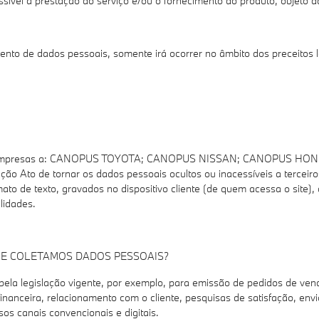
sível a prestação do serviço e/ou o fornecimento do produto, objeto d
to de dados pessoais, somente irá ocorrer no âmbito dos preceitos le
 as empresas a: CANOPUS TOYOTA; CANOPUS NISSAN; CANOPUS 
 de tornar os dados pessoais ocultos ou inacessíveis a terceiros. 
rmato de texto, gravados no dispositivo cliente (de quem acessa o sit
lidades.
E COLETAMOS DADOS PESSOAIS?
ela legislação vigente, por exemplo, para emissão de pedidos de venda
 financeira, relacionamento com o cliente, pesquisas de satisfação, e
os canais convencionais e digitais.