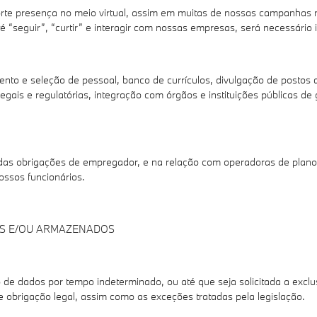
te presença no meio virtual, assim em muitas de nossas campanhas na
té “seguir”, “curtir” e interagir com nossas empresas, será necessário
nto e seleção de pessoal, banco de currículos, divulgação de postos 
gais e regulatórias, integração com órgãos e instituições públicas de 
s obrigações de empregador, e na relação com operadoras de planos d
ossos funcionários.
OS E/OU ARMAZENADOS
e dados por tempo indeterminado, ou até que seja solicitada a excl
e obrigação legal, assim como as exceções tratadas pela legislação.