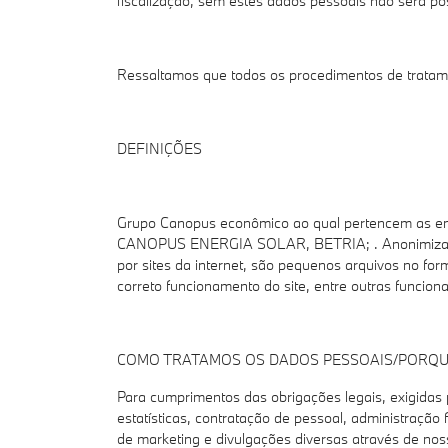
fiscalização, sem estes dados pessoais não será pos
Ressaltamos que todos os procedimentos de tratamen
DEFINIÇÕES
Grupo Canopus econômico ao qual pertencem
CANOPUS ENERGIA SOLAR, BETRIA; . Anonimização Ato
por sites da internet, são pequenos arquivos no fo
correto funcionamento do site, entre outras funciona
COMO TRATAMOS OS DADOS PESSOAIS/PORQU
Para cumprimentos das obrigações legais, exigidas p
estatísticas, contratação de pessoal, administração
de marketing e divulgações diversas através de noss