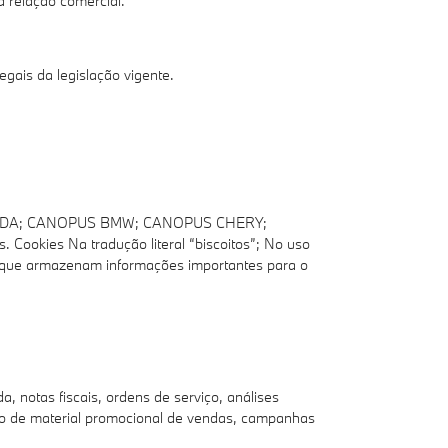
a relação comercial.
gais da legislação vigente.
HONDA; CANOPUS BMW; CANOPUS CHERY;
Cookies Na tradução literal “biscoitos”; No uso
e), que armazenam informações importantes para o
, notas fiscais, ordens de serviço, análises
nvio de material promocional de vendas, campanhas