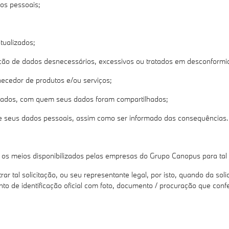
os pessoais;
tualizados;
ação de dados desnecessários, excessivos ou tratados em desconformi
rnecedor de produtos e/ou serviços;
 dados, com quem seus dados foram compartilhados;
de seus dados pessoais, assim como ser informado das consequências.
do os meios disponibilizados pelas empresas do Grupo Canopus para tal 
rar tal solicitação, ou seu representante legal, por isto, quando da sol
e identificação oficial com foto, documento / procuração que confere 