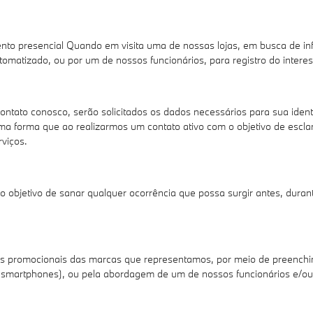
sencial Quando em visita uma de nossas lojas, em busca de info
utomatizado, ou por um de nossos funcionários, para registro do inter
ntato conosco, serão solicitados os dados necessários para sua iden
forma que ao realizarmos um contato ativo com o objetivo de esclar
rviços.
o objetivo de sanar qualquer ocorrência que possa surgir antes, dura
 promocionais das marcas que representamos, por meio de preenchime
 e smartphones), ou pela abordagem de um de nossos funcionários e/o